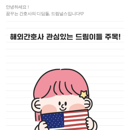
안녕하세요 !
꿈꾸는 간호사의 디딤돌, 드림널스입니다🩷