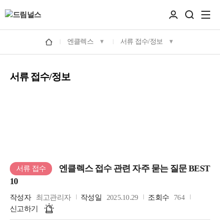
엔클렉스
서류 접수/정보
서류 접수/정보
엔클렉스 접수 관련 자주 묻는 질문 BEST
서류 접수
10
작성자
최고관리자
작성일
2025.10.29
조회수
764
신고하기