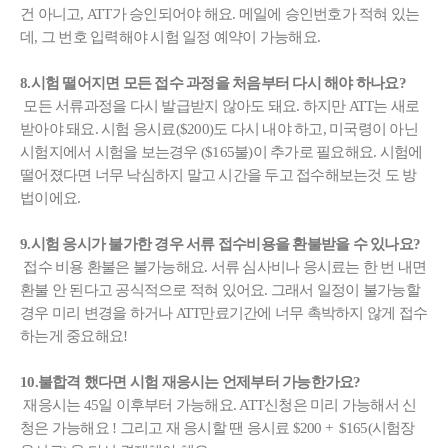
건 아니고,
ATT가 승인
되어야 해요
.
메일에 승인번호가 적혀 있는
데, 그 번호 입력해야 시험 일정 예약이 가능해요.
8.시험 떨어지면 모든 접수 과정을 처음부터 다시 해야 하나요?
모든 서류과정을 다시 발급받지 않아도 돼요. 하지만 ATT는 새로
받아야 돼요.
시험 응시료($200)
도 다시 내야 하고, 미국령이 아닌
시험지에서
시험을 보는경우 ($165불)
이 추가로 필요해요. 시험에
떨어졌다면 너무 낙심하지 말고 시간을 두고 접수해보는것 도 방
법이에요.
9.시험 응시가 불가한 경우 서류 접수비용을 환불받을 수 있나요?
접수 비용 환불은 불가능해요.
서류 심사비나 응시료는 한 번 내면
환불 안 된다고 공식적으로 적혀 있어요. 그래서 일정이 불가능할
경우 미리 변경을 하거나 ATT만료기간에 너무 촉박하지 않게 접수
하는게 중요해요!
10.불합격 했다면 시험 재응시는 언제부터 가능한가요?
재응시는 45일 이후부터 가능해요. ATT신청은 미리 가능해서 신
청은 가능해요 ! 그리고 재 응시할 땐
응시료 $200 + $165(시험장