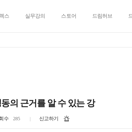
렉스
실무강의
스토어
드림허브
동의 근거를 알 수 있는 강
회수
285
신고하기