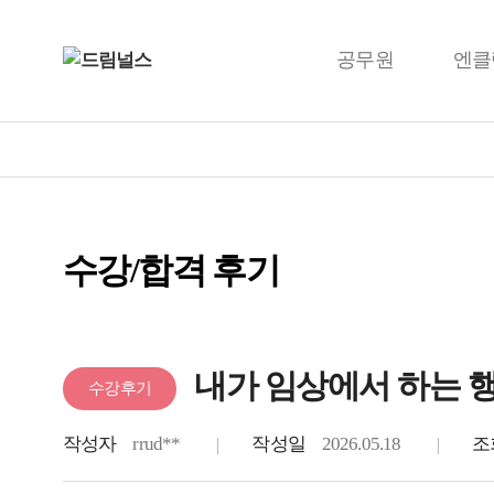
공무원
엔클
수강/합격 후기
내가 임상에서 하는 행
수강후기
작성자
rrud**
작성일
2026.05.18
조