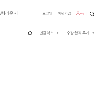
드림라운지
로그인
회원가입
my
엔클렉스
수강/합격 후기