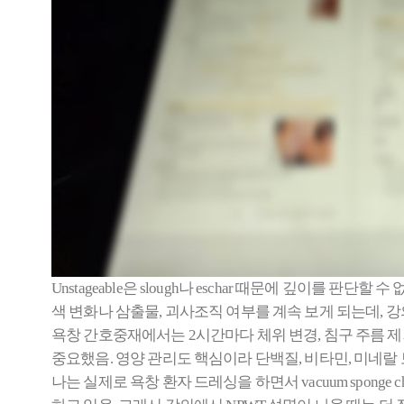
Unstageable은 slough나 eschar 때문에 깊이를 
색 변화나 삼출물, 괴사조직 여부를 계속 보게 되는데, 
욕창 간호중재에서는 2시간마다 체위 변경, 침구 주름 제거, 발적 부
중요했음. 영양 관리도 핵심이라 단백질, 비타민, 미네랄
나는 실제로 욕창 환자 드레싱을 하면서 vacuum sponge 