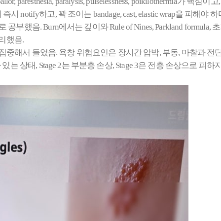
or, paresthesia, paralysis, pulselessness, poikilotherm
tify하고, 꽉 조이는 bandage, cast, elastic wrap을 피해
 중심으로 공부했음. Burn에서는 깊이와 Rule of Nines, Parkland fo
 정리했음.
라 더 집중해서 들었음. 욕창 위험요인은 장시간 압박, 부동, 마찰과 전
edness가 있는 상태, Stage 2는 부분층 손상, Stage 3은 전층 손상으로