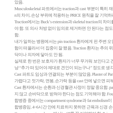
았음.
Musculoskeletal 파트에서는 traction과 cast 부분이 특
n의 차이, 손상 부위에 적용하는 PRICE 원칙을 잘 기억하
Traction에서는 Buck’s extension과 skeletal tract
야 함. 또 의사 처방 없이 임의로 제거하면 안 된다는 점도 중요했음
함.
내가 일하는 병원에서는 pin traction 환자에게 핀 주
험이 떠올라서 더 집중이 잘 됐음. Traction 환자는 
닥이나 의자에 닿아도 안 됨.
실제로 한 번은 보호자가 환자가 너무 무거워 보인다고 견
냥 “추가 떠 있어야 제대로 견인이 되는구나” 정도로 생
Cast 파트도 임상과 연결되는 부분이 많았음. Plaster of 
가렵다고 젓가락, 면봉, 손가락 등을 cast 안에 넣으면 
Cast 환자에서는 순환과 신경혈관 사정이 정말 중요함. pain, swel
지 않고 손바닥으로 받쳐야 한다는 점도 기억해야 함. Foul odor
합병증 중에서는 compartment syndrome과 fat em
합병증임. 4~6시간 안에 치료하지 못하면 근육과 신경 손상이 irre