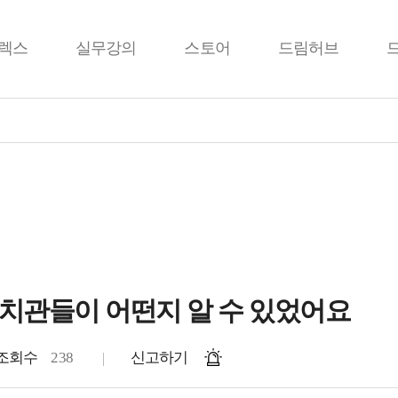
렉스
실무강의
스토어
드림허브
치관들이 어떤지 알 수 있었어요
조회수
238
신고하기