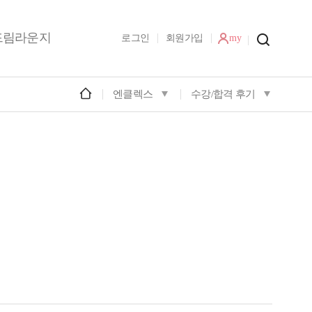
드림라운지
로그인
회원가입
my
엔클렉스
수강/합격 후기