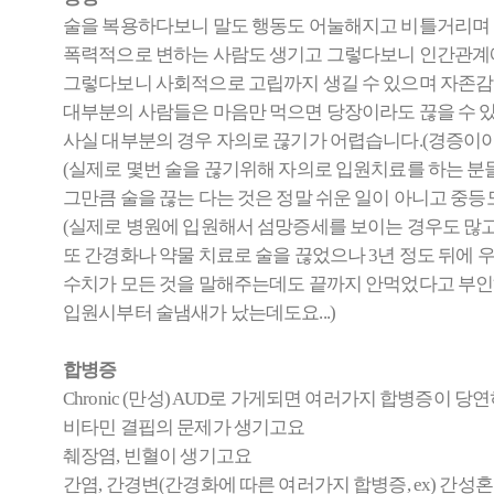
술을 복용하다보니 말도 행동도 어눌해지고 비틀거리며
폭력적으로 변하는 사람도 생기고 그렇다보니 인간관계
그렇다보니 사회적으로 고립까지 생길 수 있으며 자존감
대부분의 사람들은 마음만 먹으면 당장이라도 끊을 수 
사실 대부분의 경우 자의로 끊기가 어렵습니다.(경증이야
(실제로 몇번 술을 끊기위해 자의로 입원치료를 하는 분들
그만큼 술을 끊는 다는 것은 정말 쉬운 일이 아니고 중
(실제로 병원에 입원해서 섬망증세를 보이는 경우도 많고 
또 간경화나 약물 치료로 술을 끊었으나 3년 정도 뒤에 
수치가 모든 것을 말해주는데도 끝까지 안먹었다고 부인하는
입원시부터 술냄새가 났는데도요...)
합병증
Chronic (만성) AUD로 가게되면 여러가지 합병증이 
비타민 결핍의 문제가 생기고요
췌장염, 빈혈이 생기고요
간염, 간경변(간경화에 따른 여러가지 합병증, ex) 간성혼