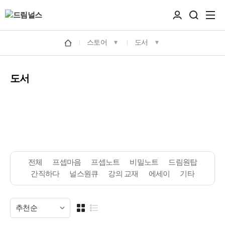
스토어
도서
도서
전체
프셉마음
프셉노트
비밀노트
드림원탑
간직하다
널스원큐
강의 교재
에세이
기타