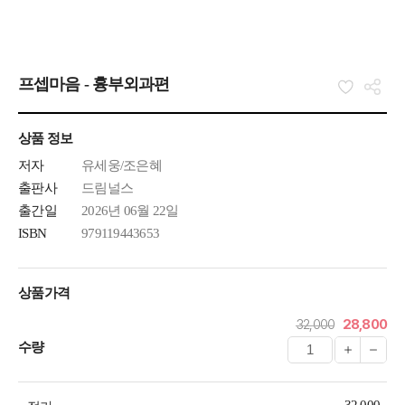
프셉마음 - 흉부외과편
상품 정보
저자
유세웅/조은혜
출판사
드림널스
출간일
2026년 06월 22일
ISBN
979119443653
상품가격
32,000
28,800
수량
32,000