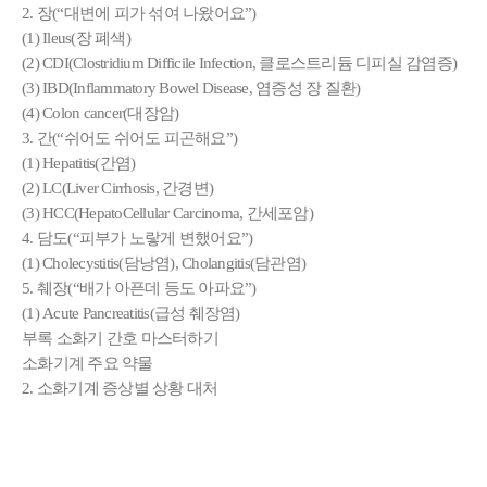
2. 장(“대변에 피가 섞여 나왔어요”)
(1) Ileus(장 폐색)
(2) CDI(Clostridium Difficile Infection, 클로스트리듐 디피실 감염증)
(3) IBD(Inflammatory Bowel Disease, 염증성 장 질환)
(4) Colon cancer(대장암)
3. 간(“쉬어도 쉬어도 피곤해요”)
(1) Hepatitis(간염)
(2) LC(Liver Cirrhosis, 간경변)
(3) HCC(HepatoCellular Carcinoma, 간세포암)
4. 담도(“피부가 노랗게 변했어요”)
(1) Cholecystitis(담낭염), Cholangitis(담관염)
5. 췌장(“배가 아픈데 등도 아파요”)
(1) Acute Pancreatitis(급성 췌장염)
부록 소화기 간호 마스터하기
소화기계 주요 약물
2. 소화기계 증상별 상황 대처