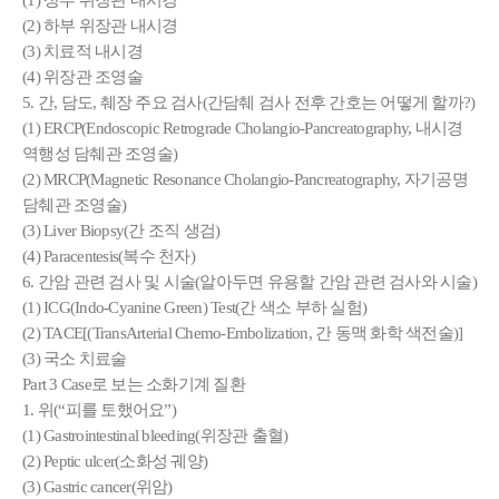
(2) 하부 위장관 내시경
(3) 치료적 내시경
(4) 위장관 조영술
5. 간, 담도, 췌장 주요 검사(간담췌 검사 전후 간호는 어떻게 할까?)
(1) ERCP(Endoscopic Retrograde Cholangio-Pancreatography, 내시경
역행성 담췌관 조영술)
(2) MRCP(Magnetic Resonance Cholangio-Pancreatography, 자기공명
담췌관 조영술)
(3) Liver Biopsy(간 조직 생검)
(4) Paracentesis(복수 천자)
6. 간암 관련 검사 및 시술(알아두면 유용할 간암 관련 검사와 시술)
(1) ICG(Indo-Cyanine Green) Test(간 색소 부하 실험)
(2) TACE[(TransArterial Chemo-Embolization, 간 동맥 화학 색전술)]
(3) 국소 치료술
Part 3 Case로 보는 소화기계 질환
1. 위(“피를 토했어요”)
(1) Gastrointestinal bleeding(위장관 출혈)
(2) Peptic ulcer(소화성 궤양)
(3) Gastric cancer(위암)