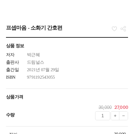
프셉마음 - 소화기 간호편
상품 정보
저자
박근혜
출판사
드림널스
출간일
2021년 07월 29일
ISBN
9791192543055
상품가격
30,000
27,000
수량
30,000