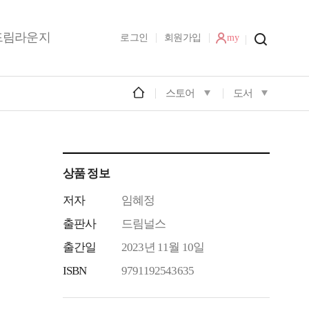
드림라운지
로그인
회원가입
my
스토어
도서
상품 정보
저자
임혜정
출판사
드림널스
출간일
2023년 11월 10일
ISBN
9791192543635