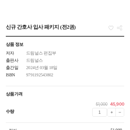
신규 간호사 입사 패키지 (전2권)
상품 정보
저자
드림널스 편집부
출판사
드림널스
출간일
2024년 03월 18일
ISBN
9791192543802
상품가격
51,000
45,900
수량
51,000