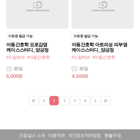
수료증 발급 가능
수료증 발급 가능
아동간호학 요로감염
아동간호학 아토피성 피부염
케이스스터디_양긍정
케이스스터디_양긍정
#드림허브
#아동간호학
#드림허브
#아동간호학
30일
30일
5,000원
4,500원
1
2
3
4
드림널스 소개
이용약관
개인정보처리방침
환불규정