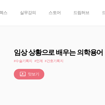
렉스
실무강의
스토어
드림허브
임상 상황으로 배우는 의학용어
#수술기록지
#인계
#간호기록지
맛보기