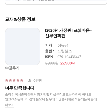
교재&상품 정보
[2026년 개정판] 프셉마음 -
산부인과편
저자
정유정
출판사
드림널스
ISBN
9791194436447
31,000원
27,900
원