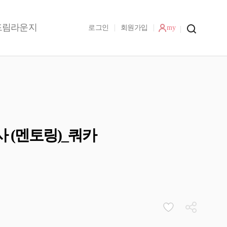
드림라운지
로그인
회원가입
my
 (멘토링)_쿼카