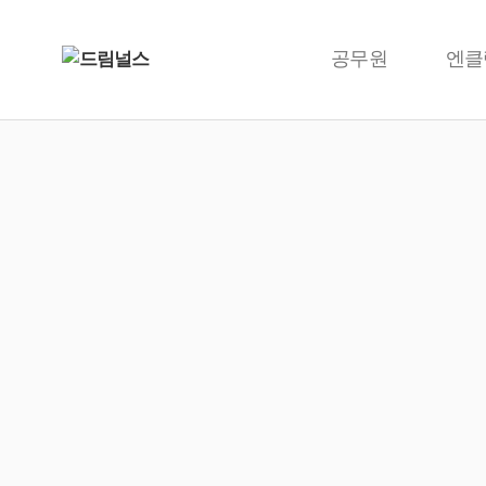
공무원
엔클