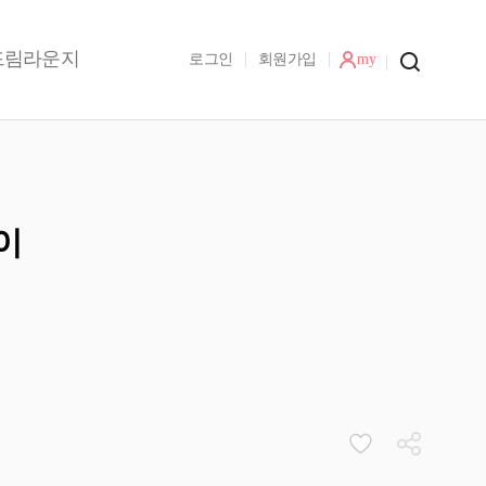
드림라운지
로그인
회원가입
my
이