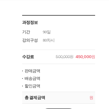
과정정보
기간
90일
강의구성
80차시
500,000원
450,000
수강료
원
판매금액
배송금액
할인금액
총 결제금액
원