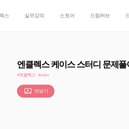
렉스
실무강의
스토어
드림허브
엔클렉스 케이스 스터디 문제풀
#엔클렉스
#nclex
맛보기