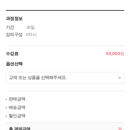
과정정보
기간
30일
강의구성
0차시
50,000
수강료
원
옵션선택
판매금액
배송금액
할인금액
총 결제금액
원