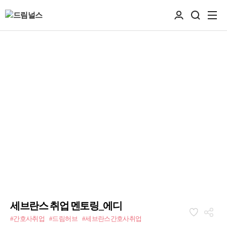
세브란스 취업 멘토링_에디
#간호사취업
#드림허브
#세브란스간호사취업