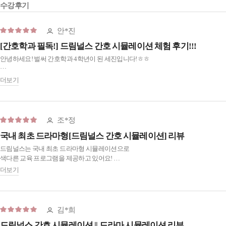
수강후기
안*진
[간호학과 필독!] 드림널스 간호 시뮬레이션 체험 후기!!!
안녕하세요! 벌써 간호학과 4학년이 된 세진입니다!ㅎㅎ
4학년되니 실습나가고 사례보고서, 더블강의에 과제에, 취업준비까지 정말 바쁜
더보기
시기 인것 같아요ㅎㅎㅜ
간호학과 2학년, 3학년이 실습나가기 전 꼭 보면 좋을 것 같아서 소개해드리려고
합니다!!!
조*정
국내 최초 드라마형[드림널스 간호 시뮬레이션] 리뷰
바로 드림널스 시뮬레이션인데요!
드림널스는 국내 최초 드라마형 시뮬레이션으로
코로나 때 실습이 대체로 바뀌면서 시뮬레이션 프로그램을 처음 이용 했었는데 외국
색다른 교육 프로그램을 제공하고 있어요!
프로그램이라 더 어렵고, 한국 실정에 잘 맞지 않는 내용이라서 어려움이
더보기
있었어요ㅠㅠㅠ
기존 간호실습에서는 환자와 술기 중심으로만 치우쳐있고 간호사로서 배워야 할
업무내용이 많이 부족하다고
하지만!!
느껴왔습니다!
실습 중에 제대로된 교육환경이 갖춰지지 않아
김*희
한국에서 최초로 나온 드라마형 시뮬레이션 프로그램으로 , 술기 뿐만아니라
병풍으로 서있는 날이 너무너무 많았어요🥹🥹
신입간호사 입장애서 스토리라인이 있고 이론적근거, 업무 내용까지
드림널스 간호 시뮬레이션 || 드라마 시뮬레이션 리뷰