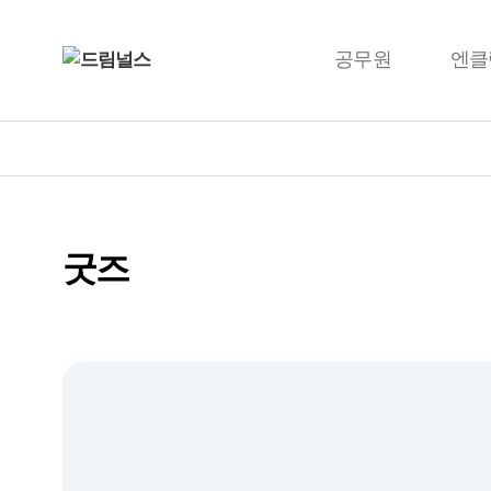
공무원
엔클
굿즈