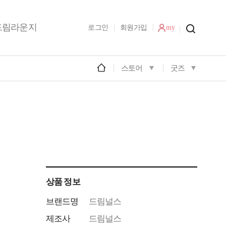
드림라운지
로그인
회원가입
my
스토어
굿즈
상품 정보
브랜드명
드림널스
제조사
드림널스