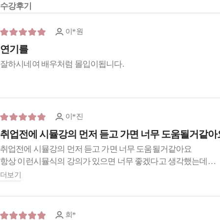
수강후기
이*원
연기를
잘하시네여 배우처럼 몰입이됩니다.
이*진
취업전에 시뮬강의 먼저 듣고 가면 너무 도움될거같아
취업전에 시뮬강의 먼저 듣고 가면 너무 도움될거같아요
항상 이런시뮬식의 강의가 있으면 너무 좋겠다고 생각했는데
드림널스에서 이런강의 만들어서 구독형으로 배포하니 가격부
더보기
너무 만족합니다. 잘들었습니다
희*