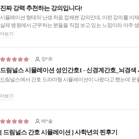
진짜 강력 추천하는 강의입니다!
시뮬레이션 형태의 난생 처음 접해본 강의인데, 이런 강의를 이
실제 병원에서 근무하는 분들을 직접 보고 있는 느낌이라 아주 
강의 구성도 단계별로 나뉘어 세세하게 알려주셔서 실무에 많은 
더보기
마지막 단계에서는 멘탈 케어까지 해주셔서 여태 들어본 강의 중
후에 취업해서 중환자실에 간다면 지금 강의를 들으며 정리해 둔 
정말 추천드리는 강의입니다! 좋은 강의 감사합니다 : )
장*희
드림널스 시뮬레이션 성인간호1 - 신경계간호_뇌경색
드림널스에서 간호 드라마형 시뮬레
특히 나는 첫 성인간호1 실습을 신경외과에서 3/6~3/24까지 하고
더보기
도움이 될지 궁금해서 신청을 해봤다.
그리고 결과는 진짜...소름이었다....그 이유는...지금부터 나옴
배*솔
[ 드림널스 간호 시뮬레이션 ] 사학년의 찐후기
내가 본 강의는 신경계간호_뇌경색 시뮬레이션이었는데 초반은 뇌