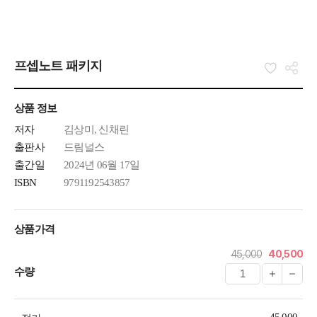
프셉노트 패키지
상품 정보
저자
김상미, 신채린
출판사
드림널스
출간일
2024년 06월 17일
ISBN
9791192543857
상품가격
45,000
40,500
수량
45,000