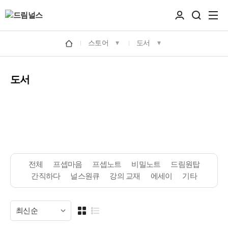
스토어
도서
도서
전체
프셉마음
프셉노트
비밀노트
드림원탑
간직하다
널스원큐
강의 교재
에세이
기타