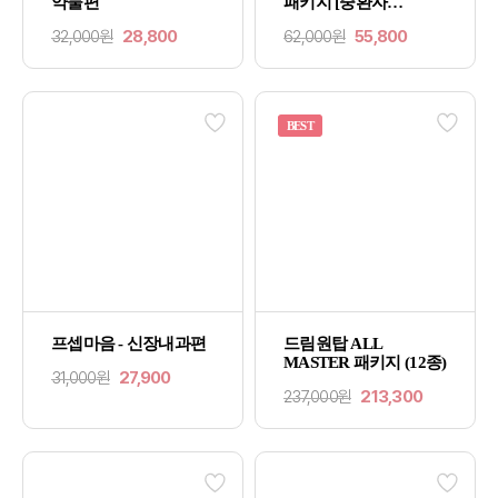
약물편
패키지 [중환자
환자파악편X중환자
32,000원
28,800
62,000원
55,800
간호 약물편]
BEST
프셉마음 - 신장내과편
드림원탑 ALL
MASTER 패키지 (12종)
31,000원
27,900
237,000원
213,300