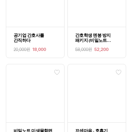
공기업 간호사를
간호학생 멘붕 방지
간직하다
패키지 (비밀노트
약리학편+미생물학편)
20,000원
18,000
58,000원
52,200
비밀노트 미생물학편
프셉마음 - 호흡기