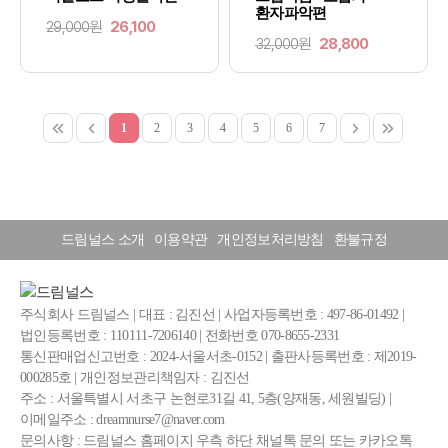
환자파악편
29,000원
26,100
32,000원
28,800
1
2
3
4
5
6
7
드림널스 소개
이용약관
개인정보처리방침
환불규정
주식회사 드림널스 | 대표 : 김진선 | 사업자등록번호 : 497-86-01492 |
법인등록번호 : 110111-7206140 | 전화번호 070-8655-2331
통신판매업신고번호 : 2024-서울서초-0152 | 출판사등록번호 : 제2019-
000285호 | 개인정보관리책임자 : 김진선
주소 : 서울특별시 서초구 논현로31길 41, 5층(양재동, 세원빌딩) |
이메일주소 : dreamnurse7@naver.com
문의사항 : 드림널스 홈페이지 우측 하단 채널톡 문의 또는 카카오톡