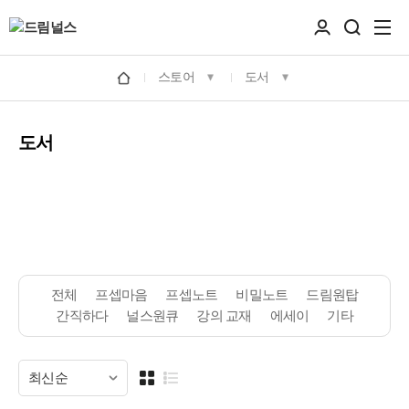
스토어
도서
도서
전체
프셉마음
프셉노트
비밀노트
드림원탑
간직하다
널스원큐
강의 교재
에세이
기타