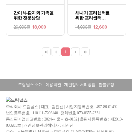
간이식-환자와 가족을
새내기 프리셉터를
위한 전문상담
위한 프리셉터
가이드북
20,000원
18,000
14,000원
12,600
1
드림널스 소개
이용약관
개인정보처리방침
환불규정
주식회사 드림널스 | 대표 : 김진선 | 사업자등록번호 : 497-86-01492 |
법인등록번호 : 110111-7206140 | 전화번호 070-8655-2331
통신판매업신고번호 : 2024-서울서초-0152 | 출판사등록번호 : 제2019-
000285호 | 개인정보관리책임자 : 김진선
주소 : 서울특별시 서초구 논현로31길 41, 5층(양재동, 세원빌딩) |