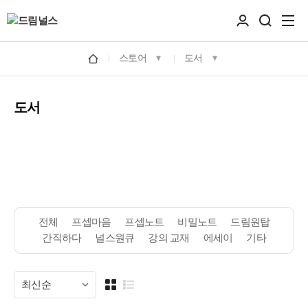
스토어
도서
도서
전체
프셉마음
프셉노트
비밀노트
드림원탑
간직하다
널스원큐
강의 교재
에세이
기타